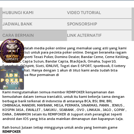
HUBUNGI KAMI
VIDEO TUTORIAL
JADWAL BANK
SPONSORSHIP
CARA BERMAIN
LINK ALTERNATIF
REMIPOKER adalah media poker online yang memakai uang asli yang kami
sediakan khusus untuk para pecinta poker online. Dengan beraneka ragam
permainan seperti Texas Poker, Domino Dealer, Bandar Ceme, Ceme Keliling,
Dominobet, Capsa Susun, Bandar Capsa, Blackjack, Omaha, Super10,
Superbull, QQspirit, Slots, IDNLIVE, Togel dan E-SPORT, sportbook, E-lottery
dan MM Tangkas. Hanya dengan 1 akun di situs kami anda sudah bisa
bermain semua fitur permainan di
REMIPOKER.
Kami mengutamakan semua member REMIPOKER kenyamanan dan
kemudahan dalam semua transaksi, untuk itu kami bekerja sama dengan
berbagai bank terkenal di indonesia di antaranya BCA, BSI, BNI, BRI,
CIMBNIAGA, MANDIRI, MAYBANK, MEGA, PERMATA, SINARMAS, PANIN , JENIUS ,
KOSPIN JASA , EWALLET , SAKUKU , SEABANK , OVO , LINKAJA , JAGO , GOPAY ,
DANA , DANAMON selain itu REMIPOKER di support oleh perangkat seperti
android dan IOS yang bisa anda mainkan dimanapun dan kapanpun saja.
Raih bonus jutaan setiap minggunya untuk anda yang bermain game
REMIPOKER