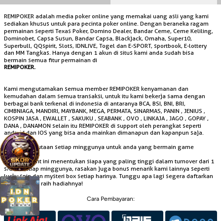
REMIPOKER adalah media poker online yang memakai uang asli yang kami
sediakan khusus untuk para pecinta poker online. Dengan beraneka ragam
permainan seperti Texas Poker, Domino Dealer, Bandar Ceme, Ceme Keliling,
Dominobet, Capsa Susun, Bandar Capsa, Blackjack, Omaha, Super10,
Superbull, QQspirit, Slots, IDNLIVE, Togel dan E-SPORT, sportbook, E-lottery
dan MM Tangkas. Hanya dengan 1 akun di situs kami anda sudah bisa
bermain semua fitur permainan di
REMIPOKER.
Kami mengutamakan semua member REMIPOKER kenyamanan dan
kemudahan dalam semua transaksi, untuk itu kami bekerja sama dengan
berbagai bank terkenal di indonesia di antaranya BCA, BSI, BNI, BRI,
CIMBNIAGA, MANDIRI, MAYBANK, MEGA, PERMATA, SINARMAS, PANIN , JENIUS ,
KOSPIN JASA , EWALLET , SAKUKU , SEABANK , OVO , LINKAJA , JAGO , GOPAY ,
DANA , DANAMON selain itu REMIPOKER di support oleh perangkat seperti
android dan IOS yang bisa anda mainkan dimanapun dan kapanpun saja.
Raih bonus jutaan setiap minggunya untuk anda yang bermain game
REMIPOKER
, dalam event ini menentukan siapa yang paling tinggi dalam turnover dari 1
s/d 10 setiap minggunya, rasakan juga bonus menarik kami lainnya seperti
lucky spin dan mysteri box setiap harinya. Tunggu apa lagi segera daftarkan
diri anda dan raih hadiahnya!
Cara Pembayaran: